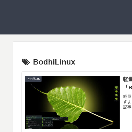
BodhiLinux
軽
その他OS
「B
軽量
すよ
記事で