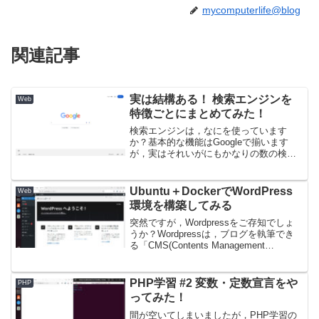
mycomputerlife@blog
関連記事
実は結構ある！ 検索エンジンを
Web
特徴ごとにまとめてみた！
検索エンジンは，なにを使っています
か？基本的な機能はGoogleで揃います
が，実はそれいがにもかなりの数の検索
エンジンがあるのをご存知でしょうか？
今回は，特徴ごとに，いろいろな検索エ
ンジンを紹介していこうと思います。
Ubuntu＋DockerでWordPress
Web
①GoogleGoogl...
環境を構築してみる
突然ですが，Wordpressをご存知でしょ
うか？Wordpressは，ブログを執筆でき
る「CMS(Contents Management
System)」と呼ばれるもので，かなり多
くのサイトで採用されています。
Wordpressの良いとこ...
PHP学習 #2 変数・定数宣言をや
PHP
ってみた！
間が空いてしまいましたが，PHP学習の