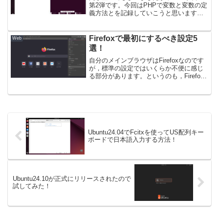
第2弾です。今回はPHPで変数と変数の定
義方法とを記録していこうと思います。
今回も環境はUbuntu上のApacheです。ま
た，参考はPHPの公式ドキュメントで
す。前回の記事もぜひご覧ください↓型に
Firefoxで最初にするべき設定5
Web
つい...
選！
自分のメインブラウザはFirefoxなのです
が，標準の設定ではいくらか不便に感じ
る部分があります。というのも，Firefox
の売りのひとつに「軽量である」といっ
た点があり，要するに最低限の機能はつ
けとくからあとは自分でカスタマイズし
てねって...
Ubuntu24.04でFcitxを使ってUS配列キー
ボードで日本語入力する方法！
Ubuntu24.10が正式にリリースされたので
試してみた！