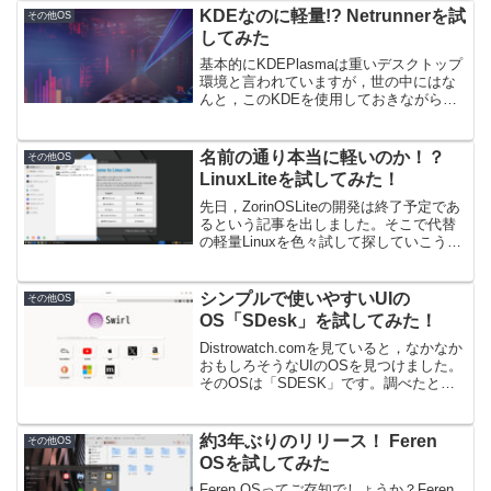
AntiXを試してみた，という記事です。
KDEなのに軽量!? Netrunnerを試
その他OS
AntiX...
してみた
基本的にKDEPlasmaは重いデスクトップ
環境と言われていますが，世の中にはな
んと，このKDEを使用しておきながら軽
量OSを名乗るLinuxがあります。その名
もNetrunner。早速どんなものか見ていき
ましょう。Netrunnerとは？...
名前の通り本当に軽いのか！？
その他OS
LinuxLiteを試してみた！
先日，ZorinOSLiteの開発は終了予定であ
るという記事を出しました。そこで代替
の軽量Linuxを色々試して探していこうと
いうわけです。今回は名前からして軽そ
うな，「Linux Lite」を試してみました！
求めるOSの条件まず，求めるO...
シンプルで使いやすいUIの
その他OS
OS「SDesk」を試してみた！
Distrowatch.comを見ていると，なかなか
おもしろそうなUIのOSを見つけました。
そのOSは「SDESK」です。調べたとこ
ろ，ArchLinuxが簡単になったバージョン
と聞いたので，Manjaro的なやつかな？と
思い，興味を持った...
約3年ぶりのリリース！ Feren
その他OS
OSを試してみた
Feren OSってご存知でしょうか？Feren