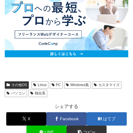
その他OS
Linux
PC
Windows風
カスタマイズ
パソコン
独自系
シェアする
X
Facebook
はてブ
LINE
コピー