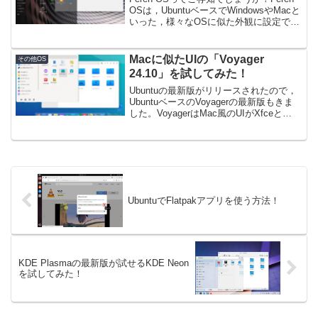
OSは，UbuntuベースでWindowsやMacと
いった，様々なOSに似た外観に設定でき
るLinuxです。自分のようなUIカスタマイ
ズできる系が大好きな人におすすめでき
るOSなのですが，こ...
Macに似たUIの「Voyager
その他OS
24.10」を試してみた！
Ubuntuの最新版がリリースされたので，
UbuntuベースのVoyagerの最新版もきま
した。VoyagerはMac風のUIがXfceと
Gnomeで提供されているのが特徴です。
今回は両方のデスクトップ環境につい
て，外観や使い勝手の観点から...
UbuntuでFlatpakアプリを使う方法！
KDE Plasmaの最新版が試せるKDE Neon
を試してみた！