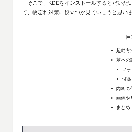
そこで、KDEをインストールするとだいた
て、物忘れ対策に役立つか見ていこうと思い
目
起動方
基本の
フォ
付箋
内容の
画像や
まとめ