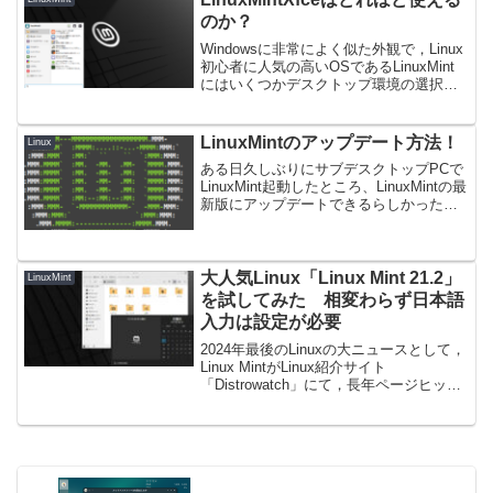
何度もする作業な...
のか？
Windowsに非常によく似た外観で，Linux
初心者に人気の高いOSであるLinuxMint
にはいくつかデスクトップ環境の選択肢
がありますが，その中でも今回紹介する
Xfceエディションは非常に軽量なエディ
ションです。しかし，軽量ということ...
LinuxMintのアップデート方法！
Linux
ある日久しぶりにサブデスクトップPCで
LinuxMint起動したところ、LinuxMintの最
新版にアップデートできるらしかったの
で、アップデートしてみました。
LinuxMintはいつのバージョンだったか忘
れましたが、昔はCinnamon...
大人気Linux「Linux Mint 21.2」
LinuxMint
を試してみた 相変わらず日本語
入力は設定が必要
2024年最後のLinuxの大ニュースとして，
Linux MintがLinux紹介サイト
「Distrowatch」にて，長年ページヒット
ランキング第1位だったMX Linuxを抑え
てLinux Mintが1位の座を取った，という
ものがありま...