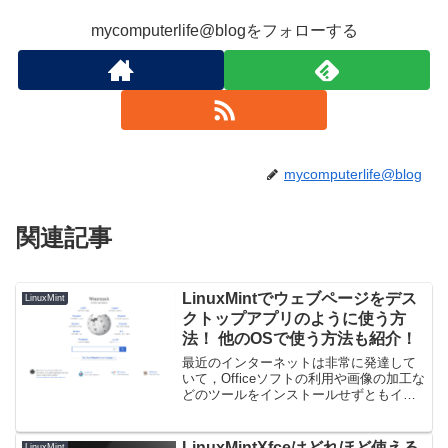
mycomputerlife@blogをフォローする
mycomputerlife@blog
関連記事
LinuxMintでウェブページをデス
LinuxMint
クトップアプリのように使う方
法！ 他のOSで使う方法も紹介！
最近のインターネットは非常に発達して
いて，Officeソフトの利用や画像の加工な
どのツールをインストールせずともイン
ターネットにさえ繋がっていればブラウ
ザでどうにかなってしまうことが増えて
います。これらは非常に便利なものの，
LinuxMintXfceはどれほど使える
LinuxMint