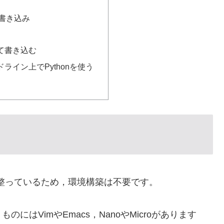
書き込み
て書き込む
ライン上でPythonを使う
環境が整っているため，環境構築は不要です。
はVimやEmacs，NanoやMicroがあります