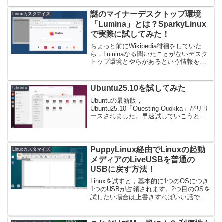
Raccoon（決意の固いアライグマ）」で
す。...
謎のマイナーデスクトップ環境
Linuxカスタマイズ
「Lumina」とは？SparkyLinux
で実際に試してみた！
ちょっと前にWikipedia徘徊をしていた
ら，Luminaなる聞いたことがないデスク
トップ環境とやらがあるという情報を仕
入れました。使ったことがなかったの
と，面倒くさかったので一旦は無視しま
した。しかし，最近SparkyLinuxをイン
Ubuntu25.10を試してみた
Ubuntu
ス...
Ubuntuの最新版，
Ubuntu25.10「Questing Quokka」がリリ
ースされました。早速試していこうと思
います。Ubutnu25.10の概要今回のリリー
スはLTSではないため，9ヶ月のサポート
となります。コードネームについて...
PuppyLinux経由でLinuxの起動
Linuxカスタマイズ
メディアのLiveUSBを普通の
USBに戻す方法！
Linuxを試すと，基本的に1つのOSにつき
1つのUSBが占領されます。2つ目のOSを
試したい場合は上書きすればいい話です
が，普通のUSBに戻したい場合もあると
思います。今回はOSに依存せずにライブ
USBを普通のUSBに戻す方法として，