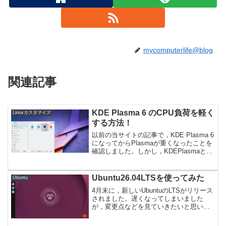
mycomputerlife@blog
関連記事
KDE Plasma 6 のCPU負荷を軽く
Linuxカスタマイズ
する方法！
以前の当サイトの記事で，KDE Plasma 6
になってからPlasmaが重くなったことを
確認しました。しかし，KDEPlasmaとい
えば意外に軽量というメリットがあった
ため，個人的には残念に思いました。そ
こで，今回はPlasma6になって...
Ubuntu26.04LTSを使ってみた
Ubuntu
4月末に，新しいUbuntuのLTSがリリース
されました。遅くなってしまいました
が，変更点などを見ていきたいと思いま
す。コードネームについて今回のバージ
ョンのコードネームは，「Resolute