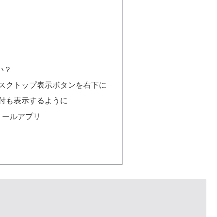
い？
デスクトップ表示ボタンを右下に
日付も表示するように
トールアプリ
？