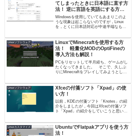
てしまったときに日本語に直す方
法！ 逆に言語を英語にする方法
も解説！
Windowsを使用していてもあまりこのよ
うな現象は起こらないのですが，Linux
を，とくに日本語対応が中途半端なもの
を利用していると，デフォルトで，ある
いは使っているうちに突然言語が英語に
なってしまう場合があるんですよね。そ
LinuxでMinecraftを使用する方
Linuxソフトウェア
んなときの対処...
法！ 軽量化MODのOptiFineの
導入方法も解説！
PCをリセットして半月経ち、ゲームがし
たくなってきました。 そこで、久しぶ
りにMinecraftをプレイしてみようとした
ところ、Linuxの自分は今までのWindows
のようにインストールする感じではない
（OSによって異なる）らしいので、記...
Xfceの付箋ソフト「Xpad」の使
Linuxソフトウェア
い方！
以前，KDEの付箋ソフト「Knotes」の紹
介をしましたが，今回はXfceの付箋ソフ
ト「Xpad」の紹介をしていこうと思いま
す。今回はDebian12のXfce環境で実行し
ました。インストールDebianのため素の
Xfceだと思いますが，X...
UbuntuでFlatpakアプリを使う方
Linuxカスタマイズ
法！