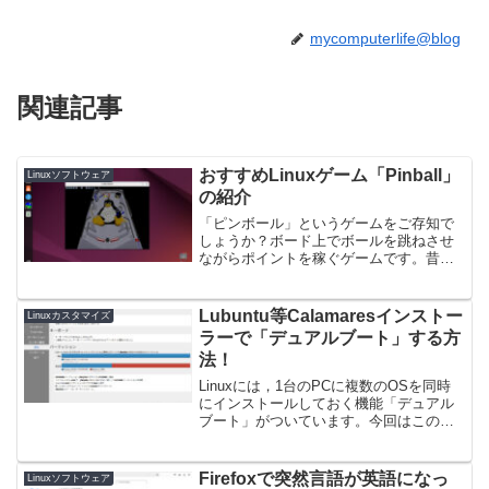
mycomputerlife@blog
関連記事
おすすめLinuxゲーム「Pinball」
Linuxソフトウェア
の紹介
「ピンボール」というゲームをご存知で
しょうか？ボード上でボールを跳ねさせ
ながらポイントを稼ぐゲームです。昔は
バグでインストールしてもアプリ一覧メ
ニューに出てきてくれなかったのです
が，最近修正されたようで，ちゃんと登
Lubuntu等Calamaresインストー
Linuxカスタマイズ
録されるようになったことを...
ラーで「デュアルブート」する方
法！
Linuxには，1台のPCに複数のOSを同時
にインストールしておく機能「デュアル
ブート」がついています。今回はこのデ
ュアルブートの機能を使って，もとの環
境を残しながら軽量版Ubuntuとして知ら
れるLubuntuのCalamaresインスト...
Firefoxで突然言語が英語になっ
Linuxソフトウェア