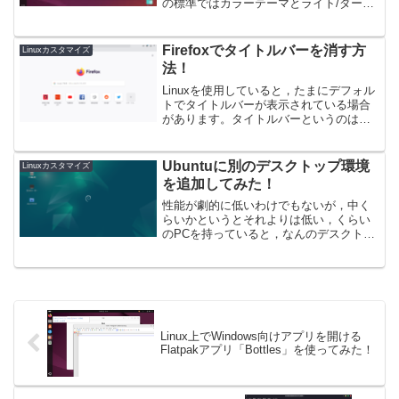
の標準ではカラーテーマとライト/ダーク
テーマくらいしか切り替えることはでき
ません。そこで，今回はUbuntuのアイコ
ンテーマを別のものに変更していく，
Firefoxでタイトルバーを消す方
Linuxカスタマイズ
と...
法！
Linuxを使用していると，たまにデフォル
トでタイトルバーが表示されている場合
があります。タイトルバーというのは，
PCでソフトが起動している際にウィンド
ウの上にソフト名が表示されるアレで
す。Ubuntuを含めたごく一部のOSではデ
Ubuntuに別のデスクトップ環境
Linuxカスタマイズ
フォルトで...
を追加してみた！
性能が劇的に低いわけでもないが，中く
らいかというとそれよりは低い，くらい
のPCを持っていると，なんのデスクトッ
プ環境を選ぶか迷います。というのも，
微妙な性能でも重量級と言われるGnome
は普通に動いてくれるものの，少し重い
くらいの作業でも固...
Linux上でWindows向けアプリを開ける
Flatpakアプリ「Bottles」を使ってみた！