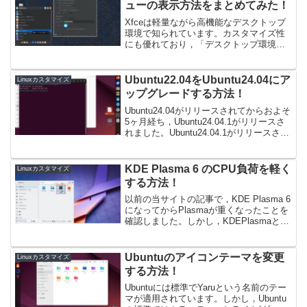
ューの表示方法をまとめてみた！
Xfceは軽量ながら高機能なデスクトップ
環境で知られています。カスタマイズ性
にも優れており，「デスクトップ環境は
Xfceです！」と言っているOSでも他の
XfceのOSとは大きく外観が違っている場
合も多いです。Google画像検索でXfce
Ubuntu22.04をUbuntu24.04にア
Linuxカスタマイズ
と...
ップグレードする方法！
Ubuntu24.04がリリースされてからおよそ
5ヶ月経ち，Ubuntu24.04.1がリリースさ
れました。Ubuntu24.04.1がリリースされ
たタイミングで，Ubuntu22.04が
Ubuntu24.04にアップグレードできるよう
にな...
KDE Plasma 6 のCPU負荷を軽く
Linuxカスタマイズ
する方法！
以前の当サイトの記事で，KDE Plasma 6
になってからPlasmaが重くなったことを
確認しました。しかし，KDEPlasmaとい
えば意外に軽量というメリットがあった
ため，個人的には残念に思いました。そ
こで，今回はPlasma6になって...
Ubuntuのアイコンテーマを変更
Linuxカスタマイズ
する方法！
Ubuntuには標準でYaruという名前のテー
マが適用されています。しかし，Ubuntu